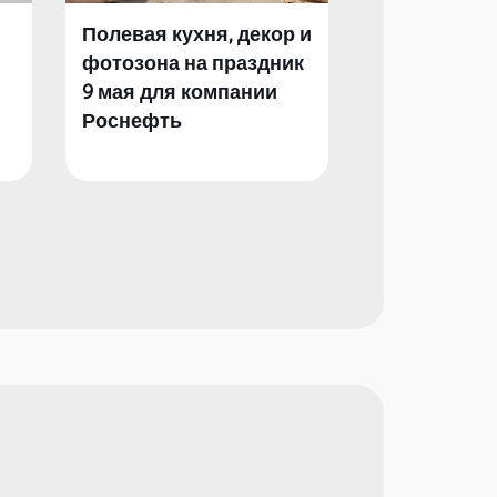
Полевая кухня, декор и
Полевая кух
фотозона на праздник
фотозона и 
9 мая для компании
День Побед
Роснефть
компании Р