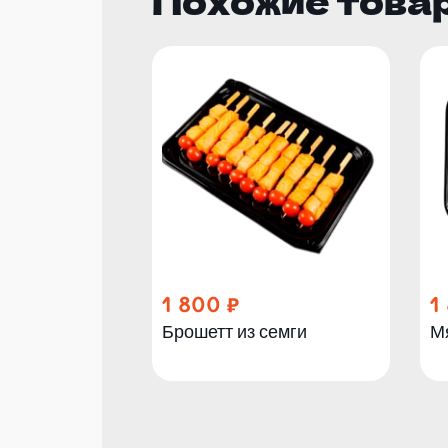
Похожие това
1 800
1
Брошетт из семги
М