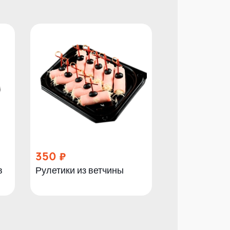
350
1 000
в
Рулетики из ветчины
Овощи на гр