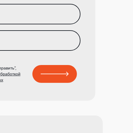
равить”,
бработкой
ых