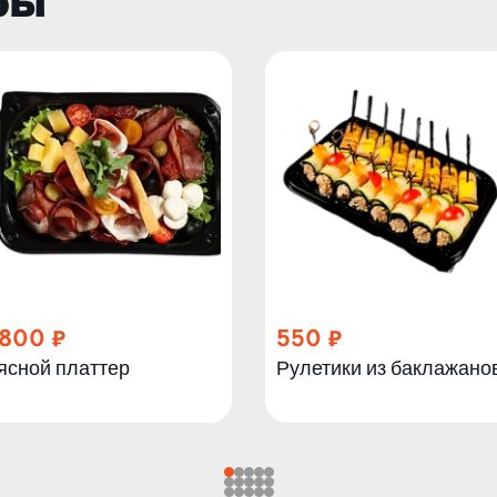
ры
 800
550
ясной платтер
Рулетики из баклажано