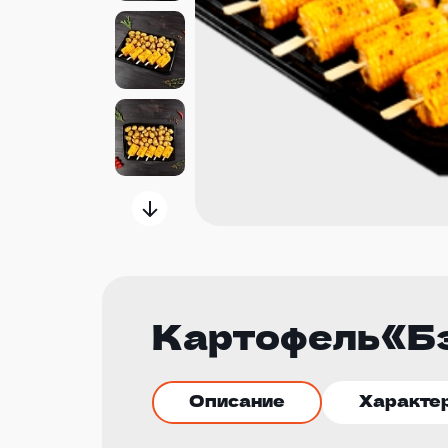
Картофель«Б
Описание
Характе