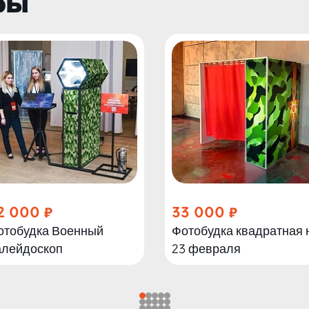
ры
2 000
33 000
отобудка Военный
Фотобудка квадратная 
алейдоскоп
23 февраля