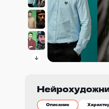
Нейрохудожни
Описание
Характе