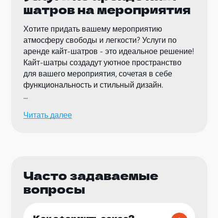
шатров на мероприятия
Хотите придать вашему мероприятию
атмосферу свободы и легкости? Услуги по
аренде кайт-шатров - это идеальное решение!
Кайт-шатры создадут уютное пространство
для вашего мероприятия, сочетая в себе
функциональность и стильный дизайн.
Наши услуги по аренде кайт-шатров подходят
Читать далее
для самых разнообразных мероприятий:
свадебных церемоний, корпоративных
вечеринок, фестивалей, пляжных вечеринок и
других событий. Кайт-шатры обеспечат
надежную защиту от солнца и легкий
Часто задаваемые
прохладный бриз, создавая комфортное
вопросы
пространство для гостей.
Мы предлагаем широкий выбор кайт-шатров