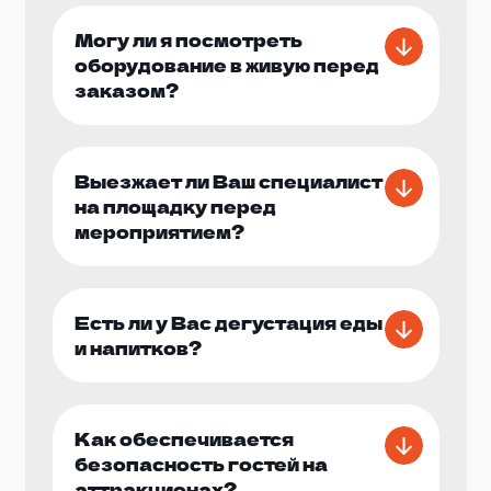
обстановки.
Могу ли я посмотреть
оборудование в живую перед
Не упустите возможность сделать ваше
заказом?
мероприятие незабываемым с помощью
аренды кайт-шатров от нашей компании.
Свяжитесь с нами прямо сейчас, и мы
поможем вам создать атмосферу, которая
Выезжает ли Ваш специалист
будет радовать вас и ваших гостей!
на площадку перед
мероприятием?
Есть ли у Вас дегустация еды
и напитков?
Как обеспечивается
безопасность гостей на
аттракционах?