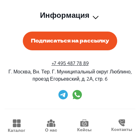
Информация
Подписаться на рассылку
+7 495 487 78 89
Г. Москва, Вн. Тер. Г. Муниципальный округ Люблино,
проезд Егорьевский, д. 2А, стр. 6
Rent-Beri ©2026 Все права защищены
Дизайн и разработка
Конструктивные решения
Контакты
Кейсы
О нас
Каталог
Продвижение
Waima