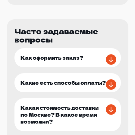
классических игровых консолей и аркадных
автоматов до интерактивных игровых зон – у
нас есть все для того, чтобы удовлетворить
запросы вашего мероприятия.
Часто задаваемые
вопросы
Мы гарантируем высокое качество и
безопасность всего игрового оборудования.
Все аппараты регулярно проходят
Как оформить заказ?
техническое обслуживание и проверку на
соответствие стандартам безопасности. Наши
профессиональные техники установят и
настроят оборудование на вашем
Какие есть способы оплаты?
мероприятии, чтобы все работало безупречно.
Мы обеспечим доставку игрового
оборудования прямо на место вашего
Какая стоимость доставки
мероприятия в Москве. Наша команда
по Москве? В какое время
опытных специалистов установит и настроит
возможна?
все аппараты, а также обеспечит техническую
поддержку в течение всего мероприятия.