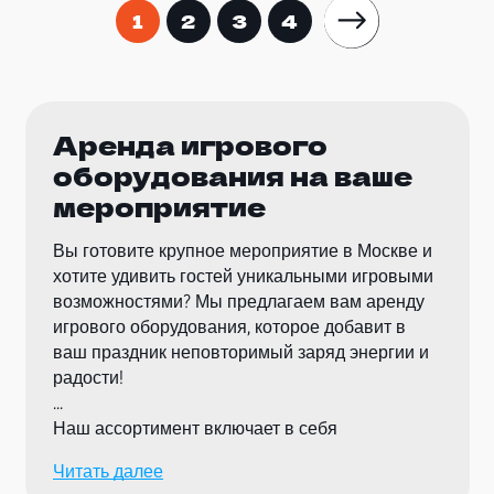
1
2
3
4
Аренда игрового
оборудования на ваше
мероприятие
Вы готовите крупное мероприятие в Москве и
хотите удивить гостей уникальными игровыми
возможностями? Мы предлагаем вам аренду
игрового оборудования, которое добавит в
ваш праздник неповторимый заряд энергии и
радости!
Наш ассортимент включает в себя
разнообразное игровое оборудование, которое
Читать далее
подойдет для детей и взрослых. От