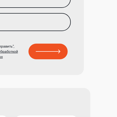
равить”,
бработкой
ых