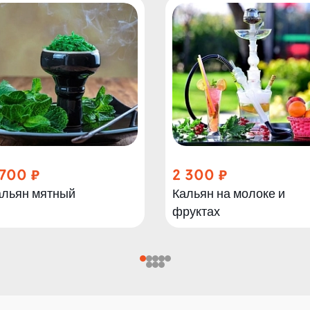
 700
2 300
альян мятный
Кальян на молоке и
фруктах