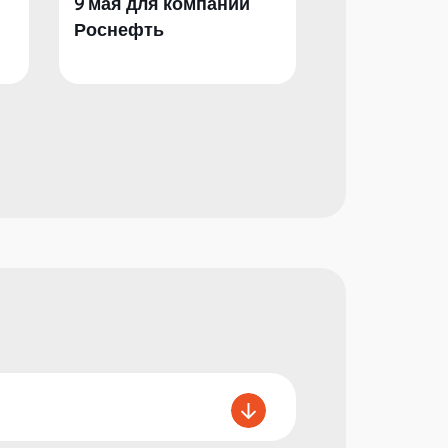
9 мая для компании
День Побед
Роснефть
компании Р