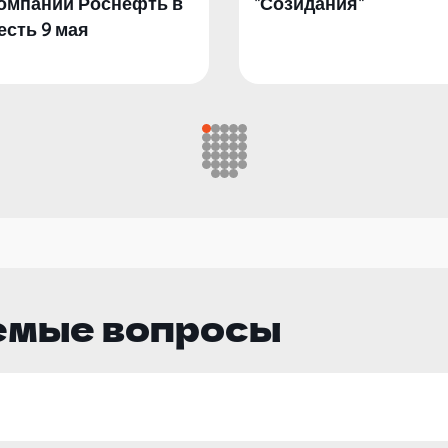
омпании Роснефть в
"Созидания"
есть 9 мая
емые вопросы