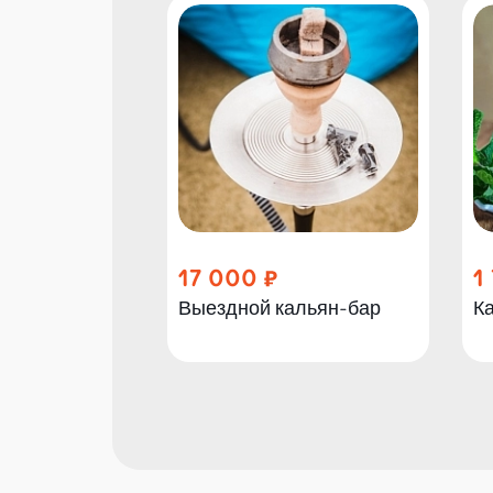
17 000
1
Выездной кальян-бар
К