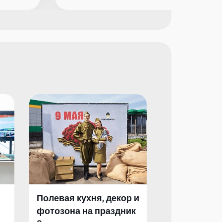
Полевая кухня, декор и
Полевая кух
фотозона на праздник
фотозона и 