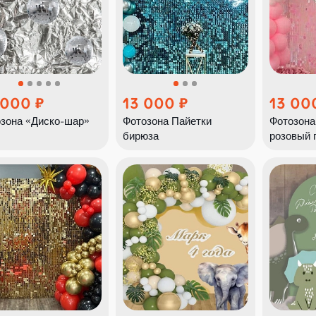
 000
13 000
13 00
зона «Диско-шар»
Фотозона Пайетки
Фотозона
бирюза
розовый 