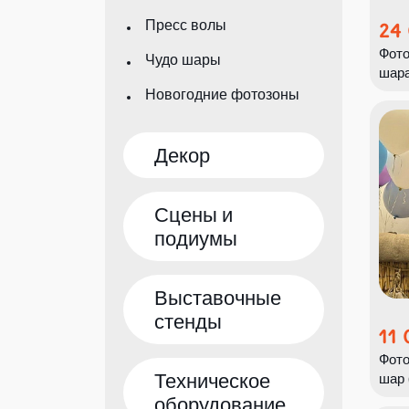
Пресс волы
24
Фото
Чудо шары
шар
Новогодние фотозоны
Декор
Сцены и
подиумы
Выставочные
стенды
11
Фото
Техническое
шар 
оборудование