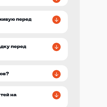
 живую перед
адку перед
ков?
тей на