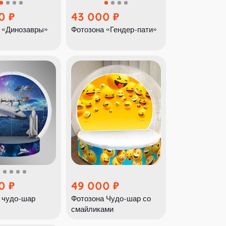
0
43 000
 «Динозавры»
Фотозона «Гендер-пати»
0
49 000
 чудо-шар
Фотозона Чудо-шар со
»
смайликами