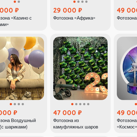
 000
29 000
49 00
зона «Казино с
Фотозона «Африка»
Фотозона
ами»
 000
47 000
49 00
зона Воздушный
Фотозона из
Фотозона
(с шариками)
камуфляжных шаров
«Космос