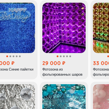
 000
29 000
33 00
зона Синие пайетки
Фотозона из
Фотозона
фольгированных шаров
фольгиро