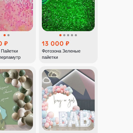
0
13 000
 Пайетки
Фотозона Зеленые
перламутр
пайетки