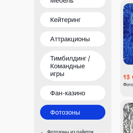
Мебель
Кейтеринг
Аттракционы
Тимбилдинг /
Командные
игры
13
Фото
Фан-казино
Фотозоны
Фотозоны из пайеток