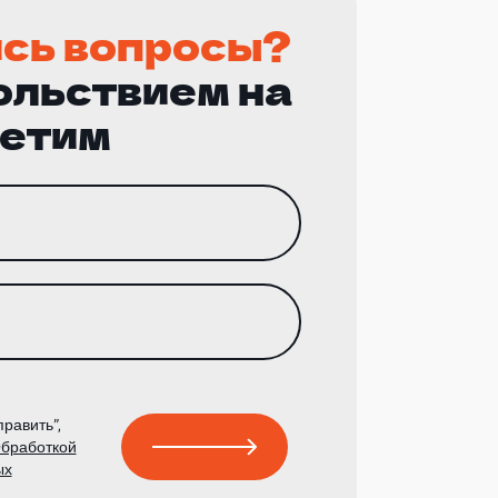
сь вопросы?
ольствием на
ветим
равить”,
бработкой
ых