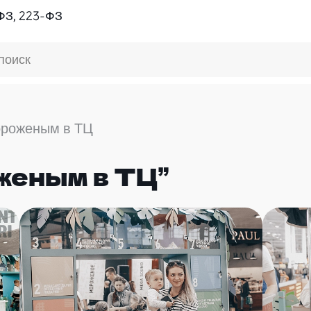
ФЗ, 223-ФЗ
поиск
ороженым в ТЦ
женым в ТЦ”