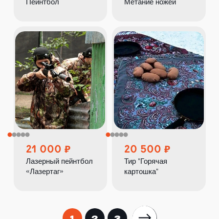
Пейнтбол
Метание ножей
21 000
20 500
Лазерный пейнтбол
Тир "Горячая
«Лазертаг»
картошка"
1
2
3