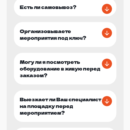
мероприятия.
Есть ли самовывоз?
Наша команда готова помочь вам с
организацией мобильного тира на вашем
мероприятии, включая доставку оборудования,
Организовываете
установку и демонтаж. Мы предоставляем
мероприятия под ключ?
гибкие пакеты услуг, чтобы соответствовать
вашим потребностям и бюджету.
Могу ли я посмотреть
Не упустите возможность добавить
оборудование в живую перед
уникальное и захватывающее развлечение на
заказом?
ваше мероприятие с нашим мобильным
тиром! Свяжитесь с нами сегодня, чтобы
узнать больше о наших услугах и начать
планирование вашего идеального события.
Выезжает ли Ваш специалист
на площадку перед
мероприятием?