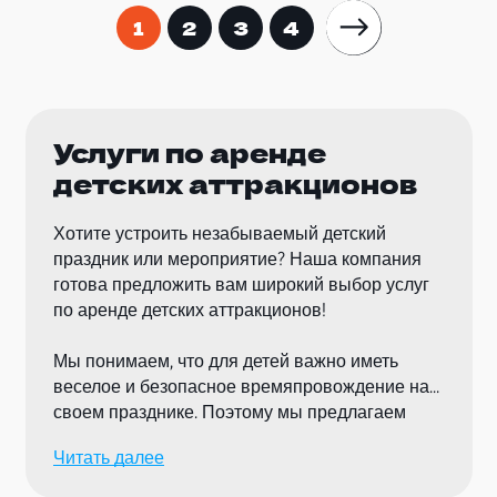
1
2
3
4
Услуги по аренде
детских аттракционов
Хотите устроить незабываемый детский
праздник или мероприятие? Наша компания
готова предложить вам широкий выбор услуг
по аренде детских аттракционов!
Мы понимаем, что для детей важно иметь
веселое и безопасное времяпровождение на
своем празднике. Поэтому мы предлагаем
только самые качественные и проверенные
Читать далее
аттракционы, которые подарят вашим
малышам массу радости и удовольствия.