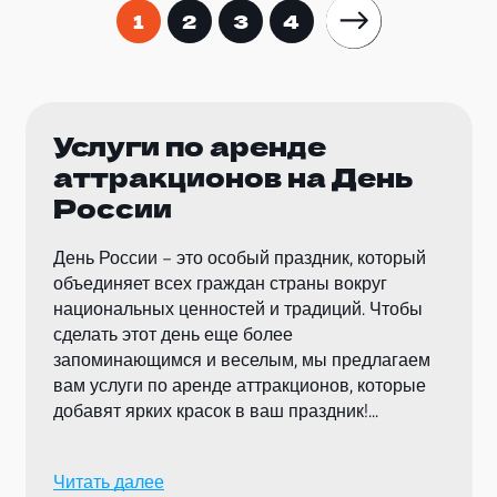
1
2
3
4
Услуги по аренде
аттракционов на День
России
День России – это особый праздник, который
объединяет всех граждан страны вокруг
национальных ценностей и традиций. Чтобы
сделать этот день еще более
запоминающимся и веселым, мы предлагаем
вам услуги по аренде аттракционов, которые
добавят ярких красок в ваш праздник!
Наш ассортимент аттракционов разнообразен
Читать далее
и подходит для гостей любого возраста. Для