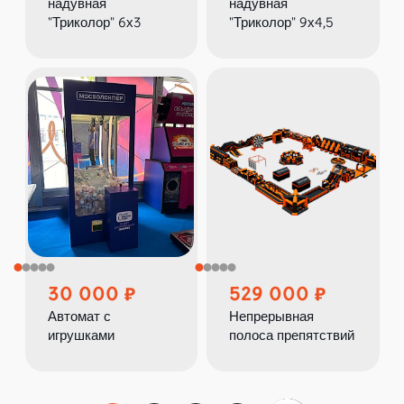
надувная
надувная
"Триколор" 6х3
"Триколор" 9х4,5
30 000
529 000
Автомат с
Непрерывная
игрушками
полоса препятствий