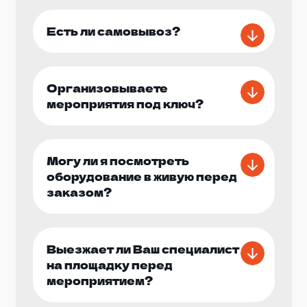
празднику особый шарм.
Есть ли самовывоз?
Безопасность наших гостей – наш приоритет.
Все аттракционы проходят строгие проверки
перед каждым мероприятием, а наши
сотрудники обучены соблюдать все
Организовываете
необходимые меры безопасности. Мы
мероприятия под ключ?
гарантируем, что ваше мероприятие пройдет
безопасно и комфортно для всех гостей.
Могу ли я посмотреть
Не упустите возможность сделать День России
оборудование в живую перед
незабываемым для себя и ваших гостей.
заказом?
Забронируйте аттракционы у нас прямо
сейчас, и мы поможем вам создать веселое и
радостное мероприятие, которое запомнится
на долгие годы!
Выезжает ли Ваш специалист
на площадку перед
мероприятием?