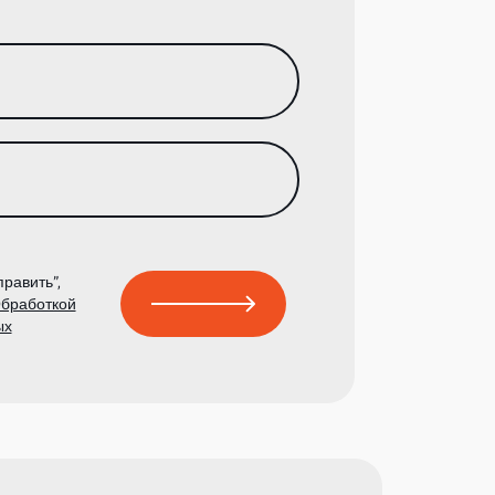
равить”,
бработкой
ых