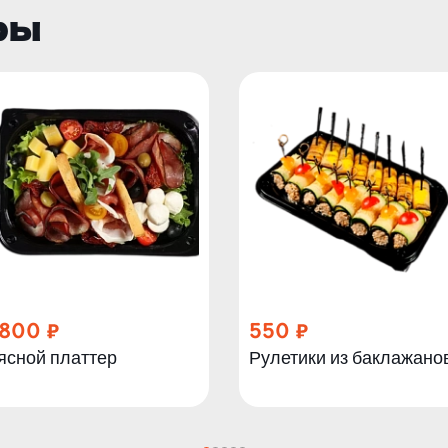
ры
 800
550
ясной платтер
Рулетики из баклажано