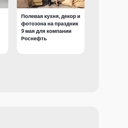
Полевая кухня, декор и
Полевая кух
фотозона на праздник
фотозона и 
9 мая для компании
День Побед
Роснефть
компании Р