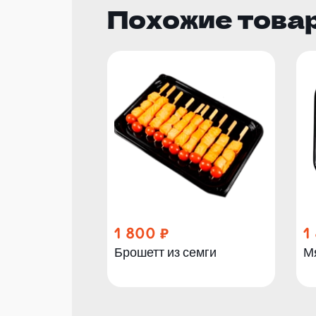
Похожие това
1 800
1
Брошетт из семги
М