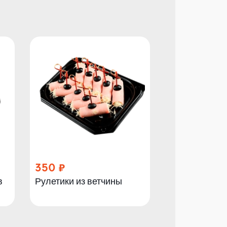
350
1 000
в
Рулетики из ветчины
Овощи на гр