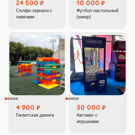
24 500
10 000
Селфи-зеркало с
Футбол настольный
лампами
(кикер)
4 900
30 000
Гигантская дженга
Автомат с
игрушками