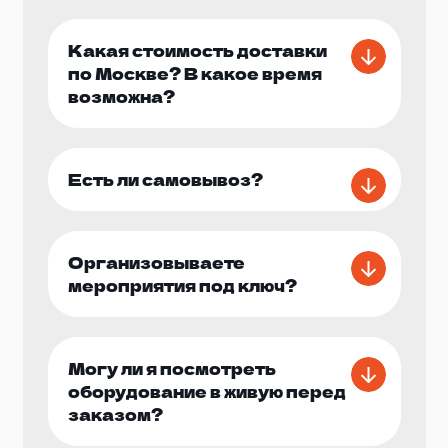
выбором аттракционов, которые лучше всего
подходят для вашего праздника, а также с
Какая стоимость доставки
доставкой, установкой и демонтажом
по Москве? В какое время
оборудования.
возможна?
Позвольте нам сделать ваш следующий
праздник по-настоящему незабываемым!
Есть ли самовывоз?
Свяжитесь с нами сегодня, чтобы узнать
больше о наших услугах по аренде
аттракционов и начать готовиться к вашемк
празднику!
Организовываете
мероприятия под ключ?
Могу ли я посмотреть
оборудование в живую перед
заказом?