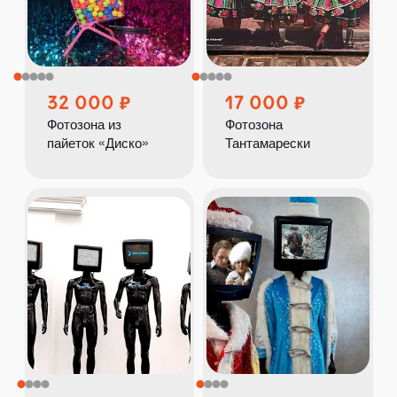
32 000
17 000
Фотозона из
Фотозона
пайеток «Диско»
Тантамарески