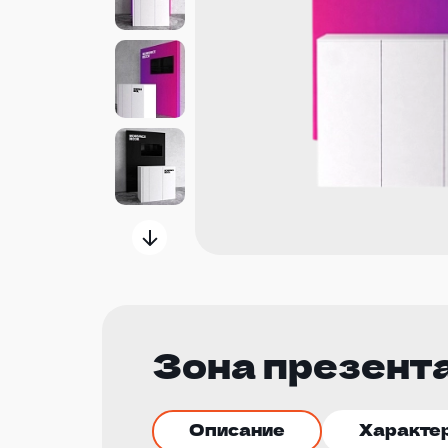
Зона презента
Описание
Характе