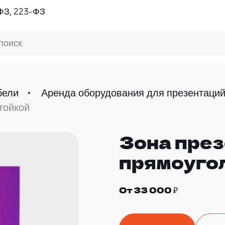
ФЗ, 223-ФЗ
поиск
бели
Аренда оборудования для презентаци
тойкой
Зона през
прямоугол
От 33 000 ₽