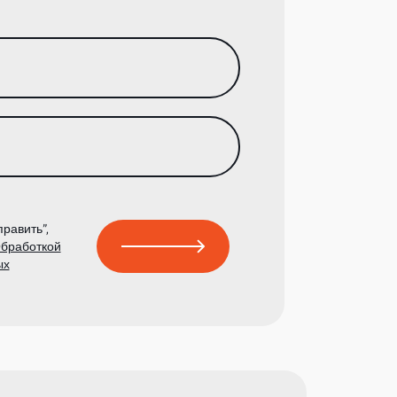
равить”,
бработкой
ых