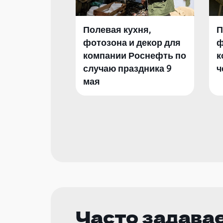
Полевая кухня,
П
фотозона и декор для
ф
компании Роснефть по
к
случаю праздника 9
ч
мая
Часто задава