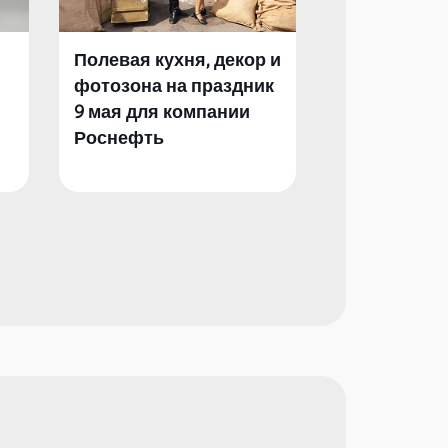
Полевая кухня, декор и
Полевая кух
фотозона на праздник
фотозона и 
9 мая для компании
День Побед
Роснефть
компании Р