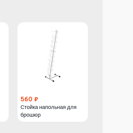
560
5 960
Стойка напольная для
Женский спо
брошюр
манекен бегу