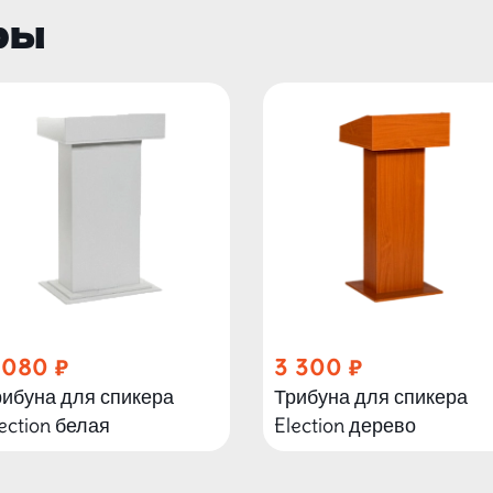
ры
 080
3 300
рибуна для спикера
Трибуна для спикера
ection белая
Election дерево