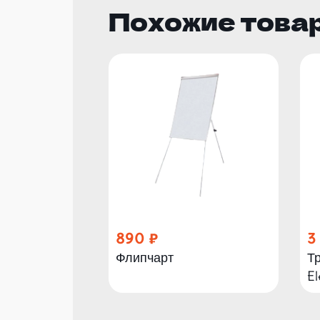
Похожие това
890
3
Флипчарт
Т
El