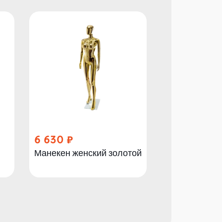
6 630
2 790
Манекен женский золотой
Манекен жен
серебряный