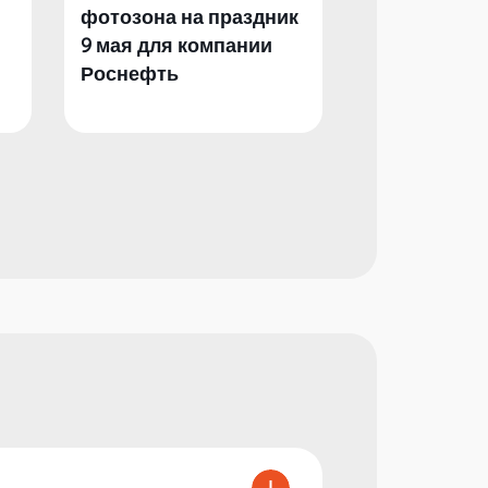
фотозона на праздник
фотозона и 
9 мая для компании
День Побед
Роснефть
компании Р