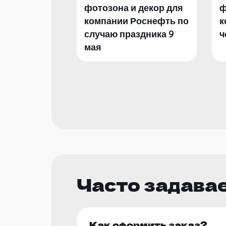
фотозона и декор для
ф
компании Роснефть по
к
случаю праздника 9
ч
мая
Часто задава
Как оформить заказ?