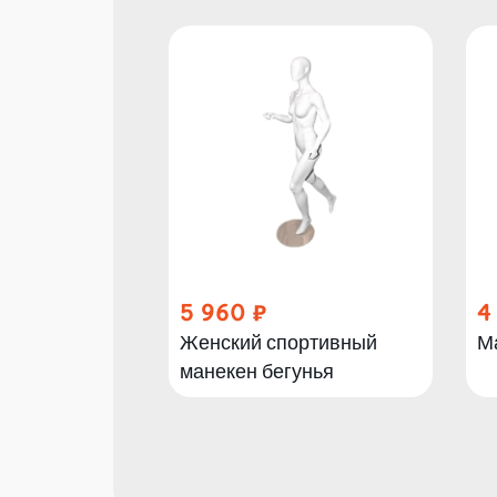
5 960
4
Женский спортивный
М
манекен бегунья