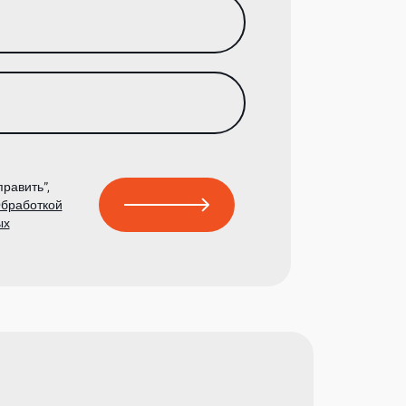
равить”,
бработкой
ых