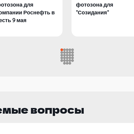
отозона для
фотозона для
омпании Роснефть в
"Созидания"
есть 9 мая
емые вопросы