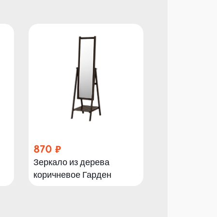
870
675
Зеркало из дерева
Зеркало нап
коричневое Гарден
155x43 см