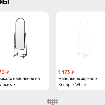
ры
70
1 173
еркало напольное на
Напольное зеркало
олесиках
Knapper White