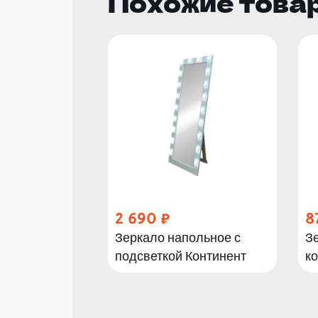
Похожие това
2 690
8
Зеркало напольное с
З
подсветкой Континент
к