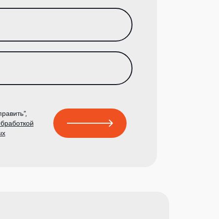
равить”,
бработкой
ых