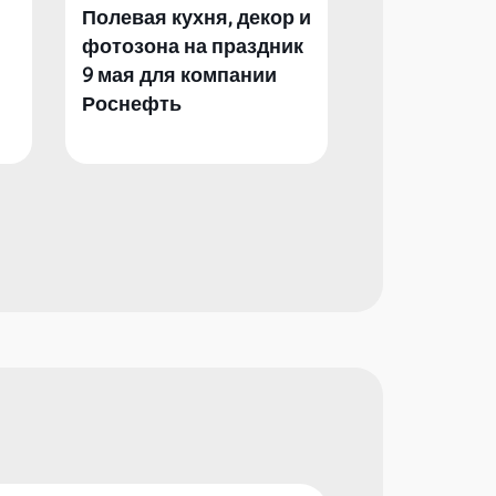
Полевая кухня, декор и
Полевая кух
фотозона на праздник
фотозона и 
9 мая для компании
День Побед
Роснефть
компании Р