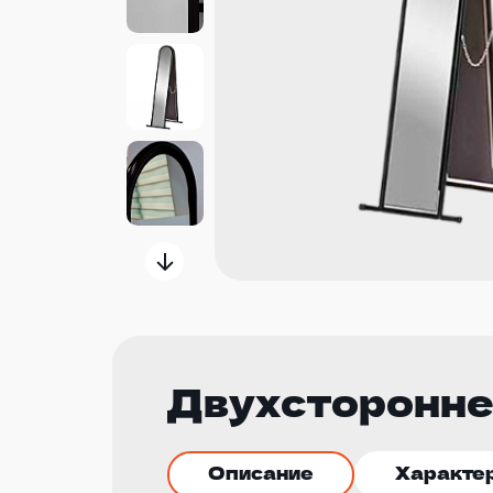
Двухсторонне
Описание
Характе