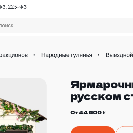
ФЗ, 223-ФЗ
поиск
ракционов
Народные гулянья
Выездной
Ярмарочн
русcком с
От 44 500 ₽