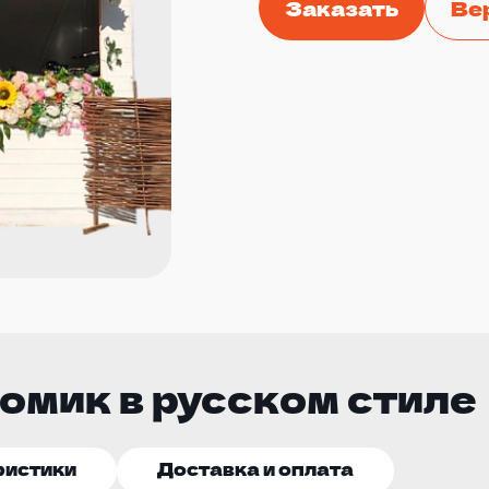
Заказать
Ве
омик в русcком стиле
ристики
Доставка и оплата