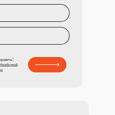
равить”,
бработкой
ых