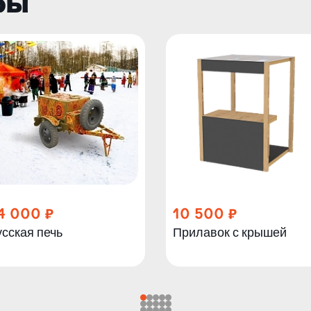
ры
4 000
10 500
сская печь
Прилавок с крышей