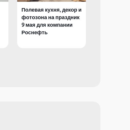
Полевая кухня, декор и
Полевая кух
фотозона на праздник
фотозона и 
9 мая для компании
День Побед
Роснефть
компании Р