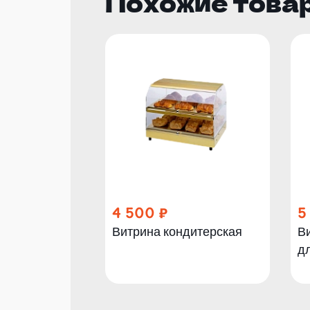
Похожие това
4 500
5
Витрина кондитерская
В
д