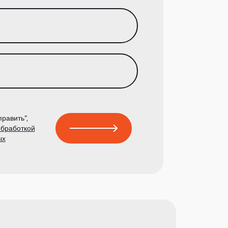
равить”,
бработкой
ых