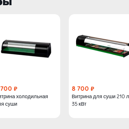
ры
 700
8 700
итрина холодильная
Витрина для суши 210 
ля суши
35 кВт