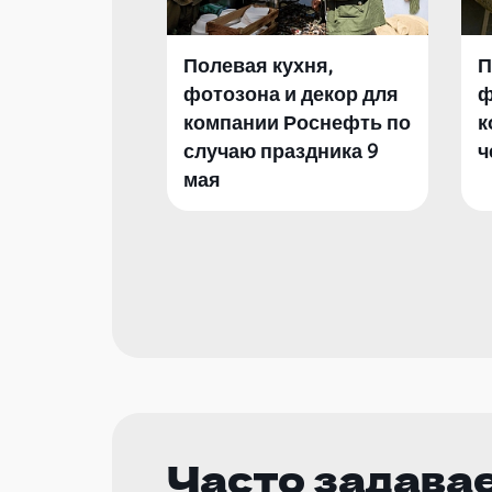
Полевая кухня,
П
фотозона и декор для
ф
компании Роснефть по
к
случаю праздника 9
ч
мая
Часто задава