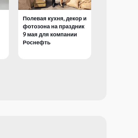
Полевая кухня, декор и
Полевая кух
фотозона на праздник
фотозона и 
9 мая для компании
День Побед
Роснефть
компании Р