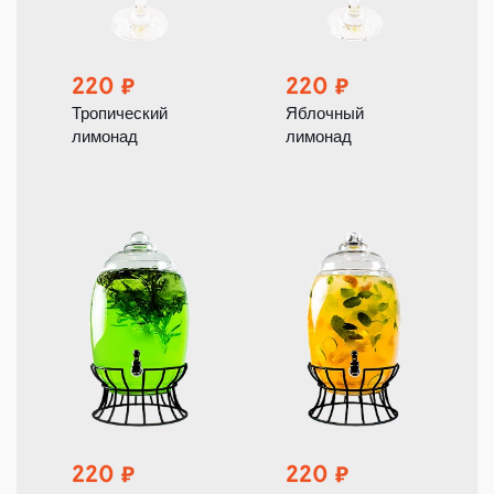
220
220
Тропический
Яблочный
лимонад
лимонад
220
220