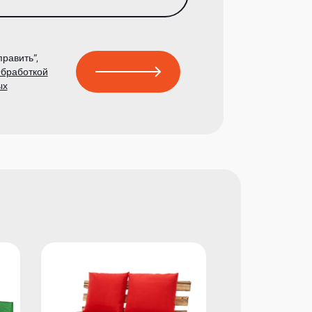
равить”,
бработкой
ых