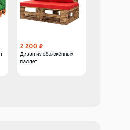
2 200
2 300
т
Диван из обожжённых
Диван из пал
паллет
двухместный