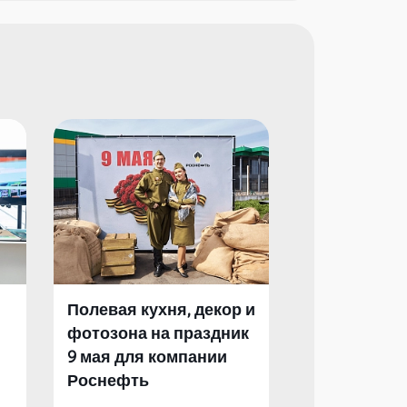
Полевая кухня, декор и
Полевая кух
фотозона на праздник
фотозона и 
9 мая для компании
День Побед
Роснефть
компании Р