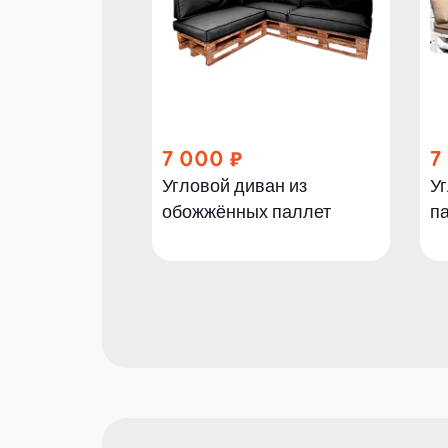
7 000
7
Угловой диван из
Уг
обожжённых паллет
п