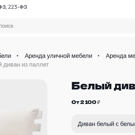
ФЗ, 223-ФЗ
поиск
бели
Аренда уличной мебели
Аренда ме
 диван из паллет
Белый див
От 2 100 ₽
Диван белый с бел