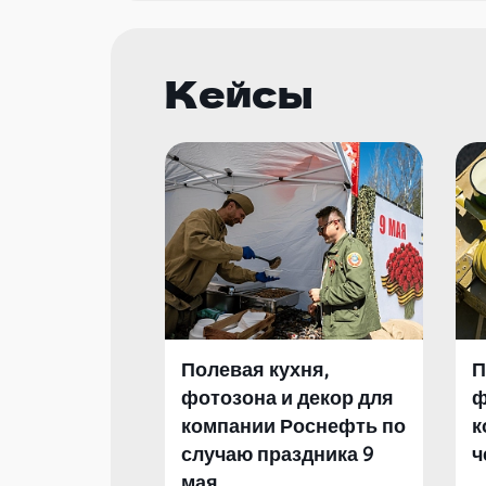
Кейсы
Полевая кухня,
П
фотозона и декор для
ф
компании Роснефть по
к
случаю праздника 9
ч
мая