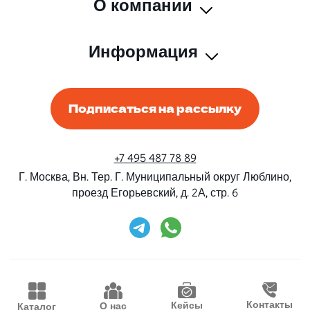
О компании
Информация
Подписаться на рассылку
+7 495 487 78 89
Г. Москва, Вн. Тер. Г. Муниципальный округ Люблино,
проезд Егорьевский, д. 2А, стр. 6
Rent-Beri ©2026 Все права защищены
Дизайн и разработка
Конструктивные решения
Контакты
Кейсы
О нас
Каталог
Продвижение
Waima