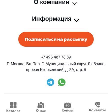
О компании
Информация
Подписаться на рассылку
+7 495 487 78 89
Г. Москва, Вн. Тер. Г. Муниципальный округ Люблино,
проезд Егорьевский, д. 2А, стр. 6
Rent-Beri ©2026 Все права защищены
Дизайн и разработка
Конструктивные решения
Контакты
Кейсы
О нас
Каталог
Продвижение
Waima