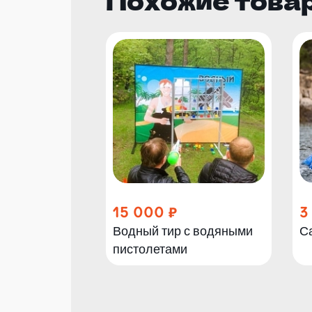
Похожие това
15 000
3
Водный тир с водяными
С
пистолетами