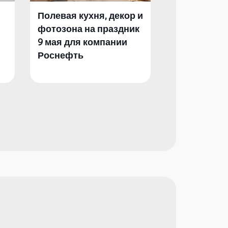
Полевая кухня, декор и
Полевая кух
фотозона на праздник
фотозона и 
9 мая для компании
День Побед
Роснефть
компании Р