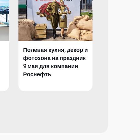
Полевая кухня, декор и
Полевая кух
фотозона на праздник
фотозона и 
9 мая для компании
День Побед
Роснефть
компании Р