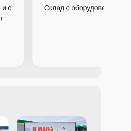
 и с
Склад с оборудованием по
т