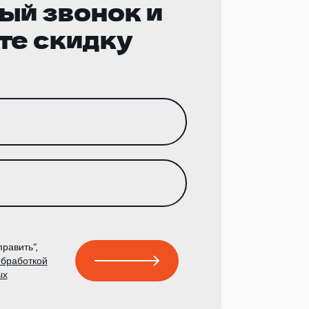
ый звонок и
те скидку
равить”,
бработкой
ых