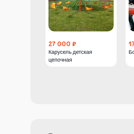
27 000
1
Карусель детская
Б
цепочная