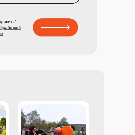
равить”,
бработкой
ых