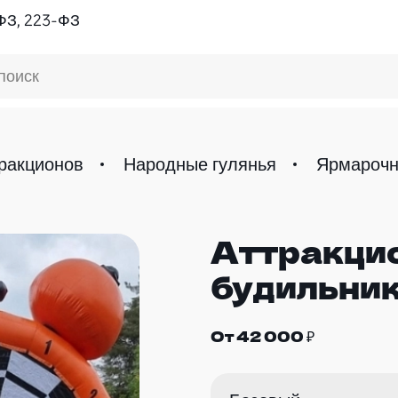
ФЗ, 223-ФЗ
поиск
ракционов
Народные гулянья
Ярмарочн
Аттракци
будильник
От 42 000 ₽