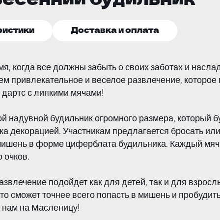
ристики
Доставка и оплата
я, когда все должны забыть о своих заботах и насла
чем привлекательное и веселое развлечение, которое
дартс с липкими мячами!
ой надувной будильник огромного размера, который б
ека декорацией. Участникам предлагается бросать ил
мишень в форме циферблата будильника. Каждый мяч,
 очков.
звлечение подойдет как для детей, так и для взросл
Кто сможет точнее всего попасть в мишень и пробудит
к нам на Масленицу!