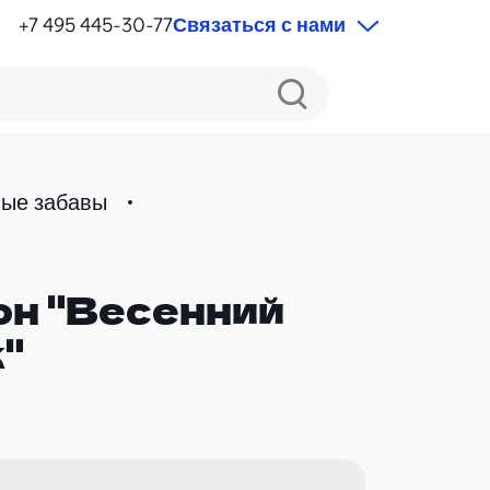
+7 495 445-30-77
Связаться с нами
ые забавы
он "Весенний
"