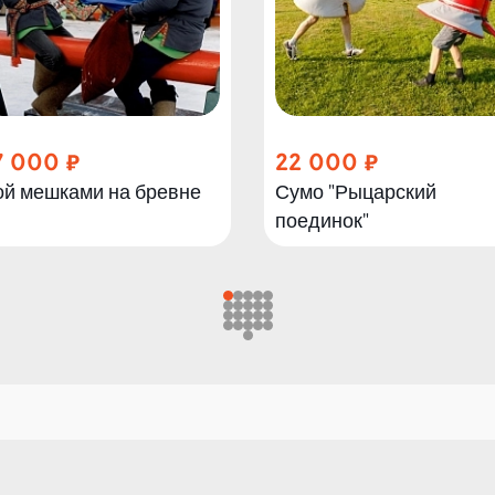
7 000
22 000
ой мешками на бревне
Сумо "Рыцарский
поединок"