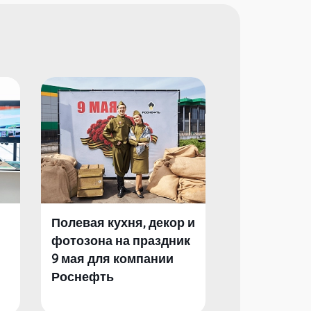
Полевая кухня, декор и
Полевая кух
фотозона на праздник
фотозона и 
9 мая для компании
День Побед
Роснефть
компании Р