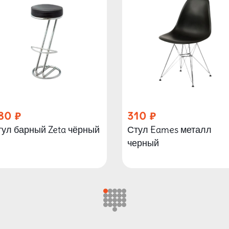
80
310
тул барный Zeta чёрный
Стул Eames металл
черный