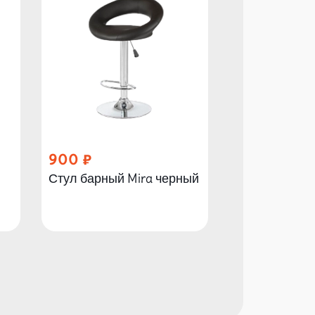
900
210
Стул барный Mira черный
Стул Изо оф
черный