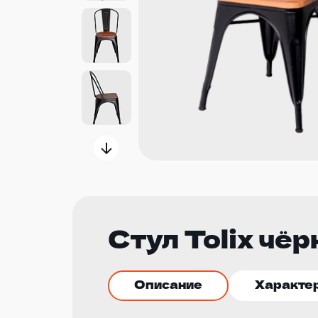
Стул Tolix чё
Описание
Характе