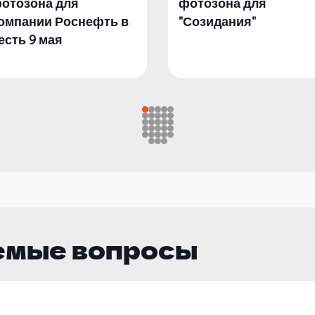
отозона для
фотозона для
омпании Роснефть в
"Созидания"
есть 9 мая
емые вопросы