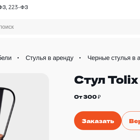
ФЗ, 223-ФЗ
поиск
бели
Стулья в аренду
Черные стулья в 
Стул Toli
От 300 ₽
Заказать
Ве