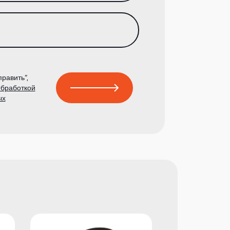
равить”,
бработкой
ых