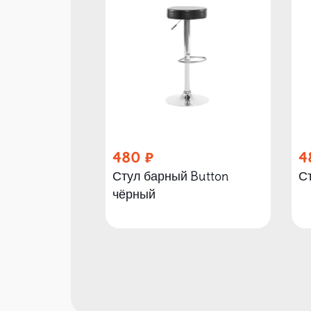
480
4
Стул барный Button
С
чёрный