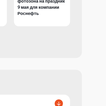
фотозона на праздник
фотозона и 
9 мая для компании
День Побед
Роснефть
компании Р