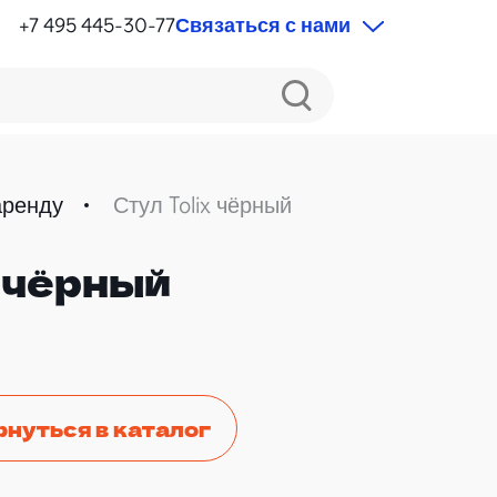
+7 495 445-30-77
Связаться с нами
аренду
Стул Tolix чёрный
x чёрный
рнуться в каталог