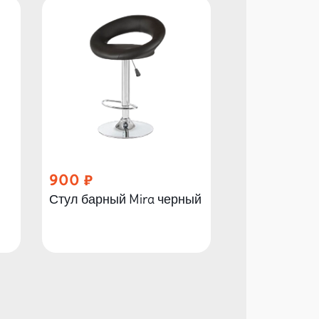
900
210
Стул барный Mira черный
Стул Изо оф
черный