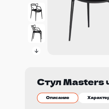
Стул Masters
Описание
Характе