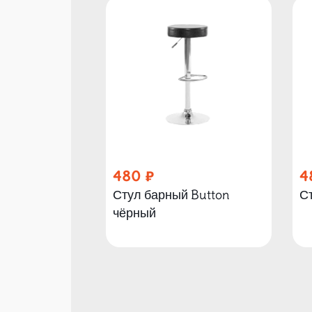
480
4
Стул барный Button
С
чёрный