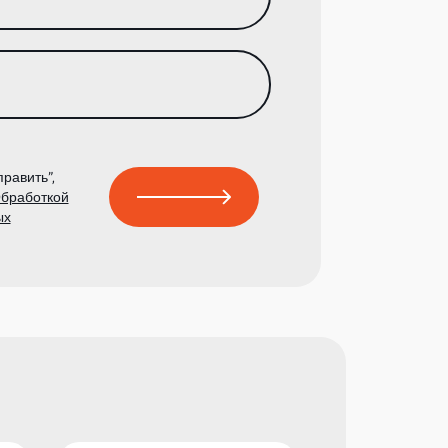
равить”,
бработкой
ых