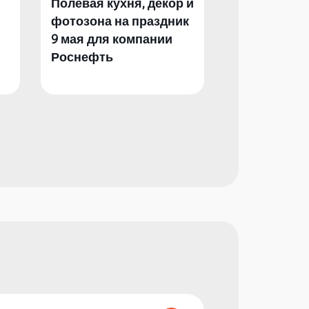
Полевая кухня, декор и
Полевая кух
фотозона на праздник
фотозона и 
9 мая для компании
День Побед
Роснефть
компании Р