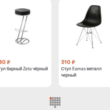
80
310
тул барный Zeta чёрный
Стул Eames металл
черный