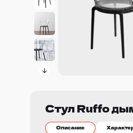
Стул Ruffo д
Описание
Характе