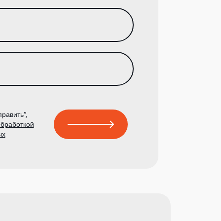
равить”,
бработкой
ых