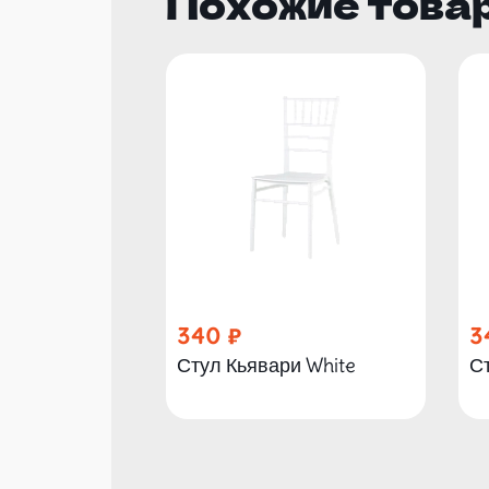
Похожие това
340
3
Стул Кьявари White
Ст