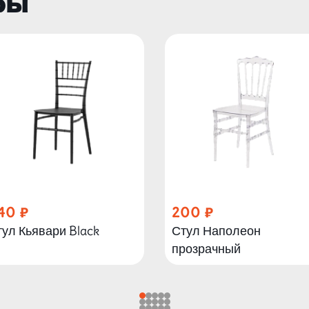
ры
40
200
ул Кьявари Black
Стул Наполеон
прозрачный