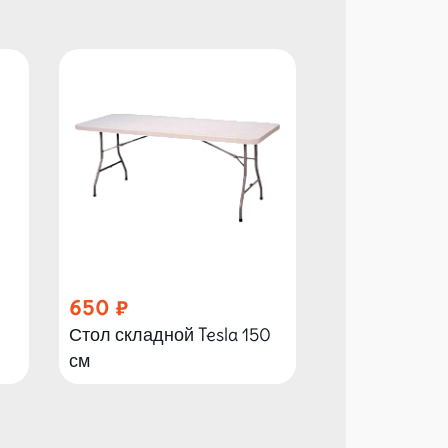
650
1 000
Стол складной Tesla 150
Стол складно
см
см