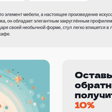
сто элемент мебели, а настоящее произведение искус
ика, он обладает элегантным закруглённым профилем
ря своей необычной форме, стул легко впишется в лю
кафе.
Оставь
обратн
получи
10%