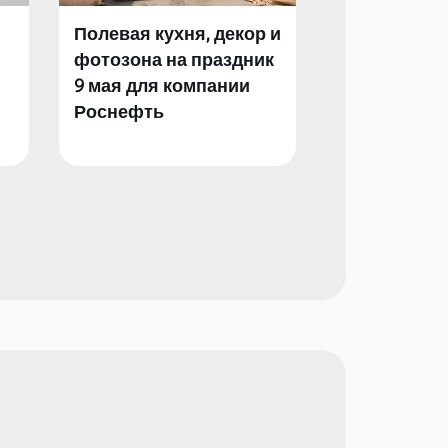
Полевая кухня, декор и
Полевая кух
фотозона на праздник
фотозона и 
9 мая для компании
День Побед
Роснефть
компании Р