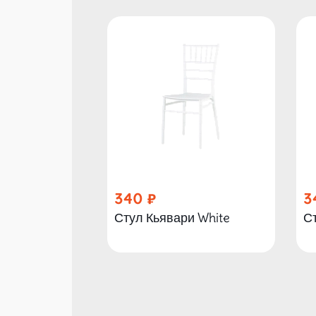
340
3
Стул Кьявари White
Ст