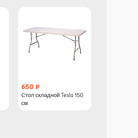
650
1 000
Стол складной Tesla 150
Стол складно
см
см