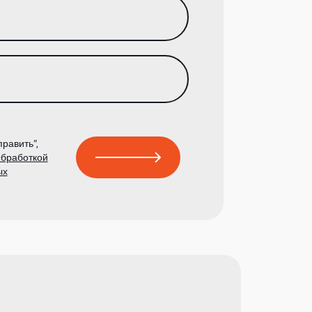
равить”,
бработкой
ых