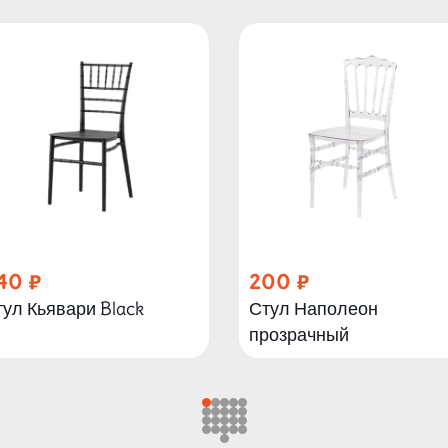
40
200
ул Кьявари Black
Стул Наполеон
прозрачный