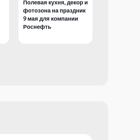
Полевая кухня, декор и
Полевая кух
фотозона на праздник
фотозона и 
9 мая для компании
День Побед
Роснефть
компании Р