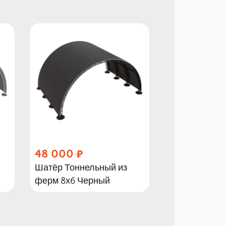
48 000
40 000
Шатёр Тоннельный из
Шатёр Тонне
ферм 8х6 Черный
ферм 8х6 Ме