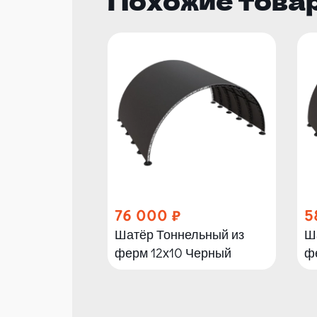
Похожие това
76 000
5
Шатёр Тоннельный из
Ш
ферм 12х10 Черный
ф