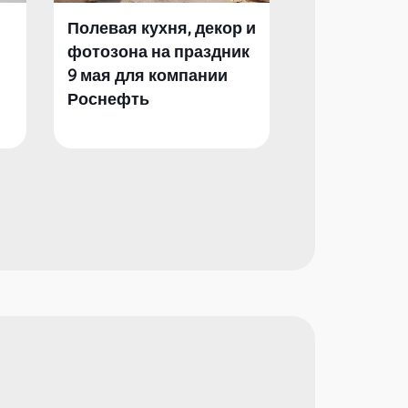
Полевая кухня, декор и
Полевая кух
фотозона на праздник
фотозона и 
9 мая для компании
День Побед
Роснефть
компании Р