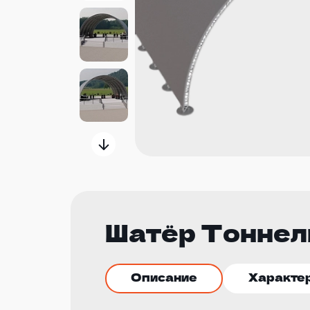
Шатёр Тоннел
Описание
Характе