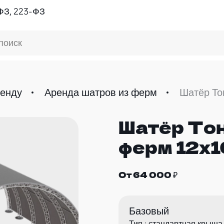
ФЗ, 223-ФЗ
поиск
ренду
Аренда шатров из ферм
Шатёр То
Шатёр То
ферм 12х1
От 64 000 ₽
Базовый
Тип : стандартная крыша