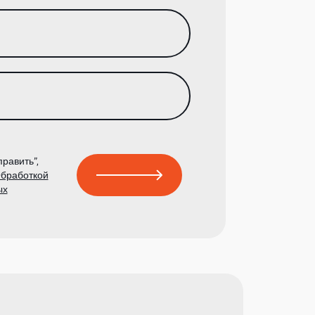
равить”,
бработкой
ых