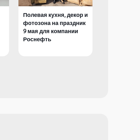
Полевая кухня, декор и
Полевая кух
фотозона на праздник
фотозона и 
9 мая для компании
День Побед
Роснефть
компании Р