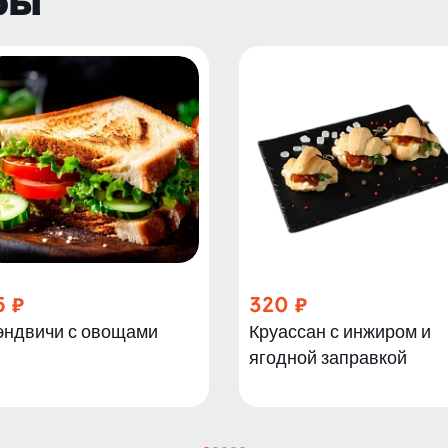
ры
5
320
эндвичи с овощами
Круассан с инжиром и
ягодной заправкой