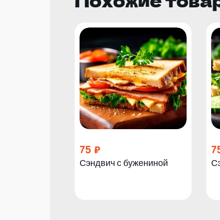
Похожие това
75
7
Сэндвич с бужениной
С