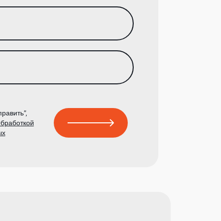
равить”,
бработкой
ых