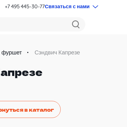
+7 495 445-30-77
Связаться с нами
а фуршет
Сэндвич Капрезе
Капрезе
рнуться в каталог