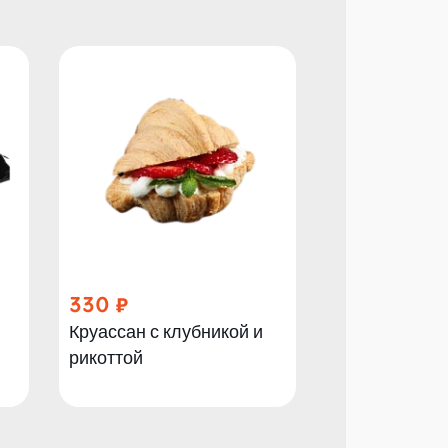
330
240
Круассан с клубникой и
Мини-круасса
рикоттой
руколой и в
томатами