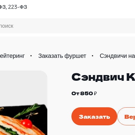
ФЗ, 223-ФЗ
поиск
ейтеринг
Заказать фуршет
Сэндвичи н
Сэндвич 
От 850 ₽
Заказать
Ве