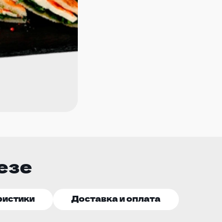
езе
ристики
Доставка и оплата