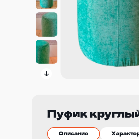
Пуфик круглы
Описание
Характе