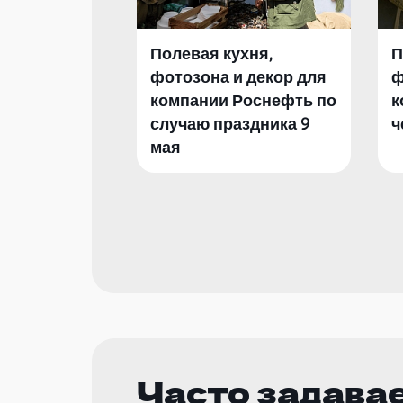
Полевая кухня,
П
фотозона и декор для
ф
компании Роснефть по
к
случаю праздника 9
ч
мая
Часто задава