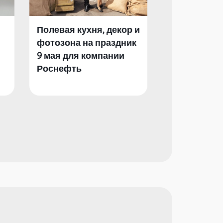
Полевая кухня, декор и
Полевая кух
фотозона на праздник
фотозона и 
9 мая для компании
День Побед
Роснефть
компании Р