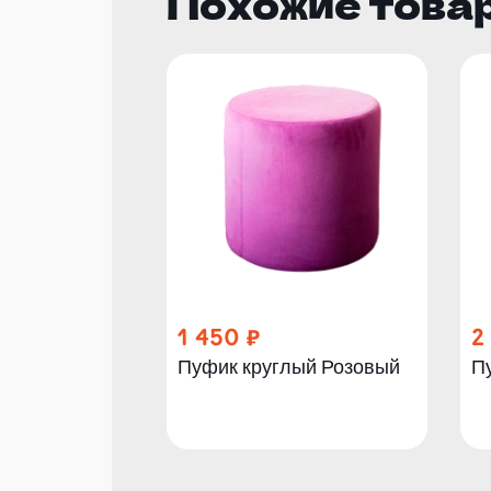
Похожие това
1 450
2
Пуфик круглый Розовый
П