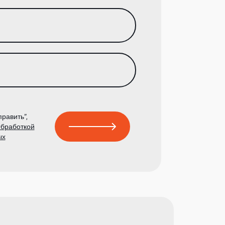
равить”,
бработкой
ых