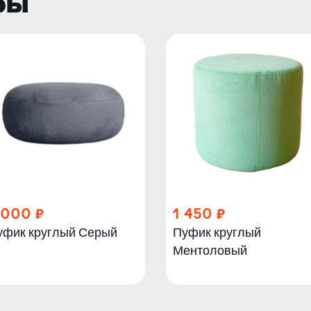
ры
 000
1 450
уфик круглый Серый
Пуфик круглый
Ментоловый