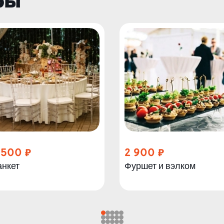
ры
 500
2 900
анкет
Фуршет и вэлком