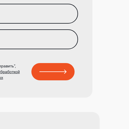
равить”,
бработкой
ых