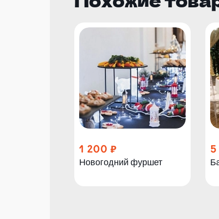
Похожие това
1 200
5
Новогодний фуршет
Б