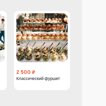
2 500
1 100
Классический фуршет
Салат Оливь