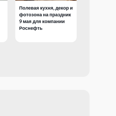
Полевая кухня, декор и
Полевая кух
фотозона на праздник
фотозона и 
9 мая для компании
День Побед
Роснефть
компании Р