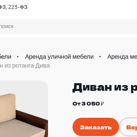
ФЗ, 223-ФЗ
поиск
бели
Аренда уличной мебели
Аренда ме
н из ротанга Дива
Диван из 
От 3 050 ₽
Заказать
Ве