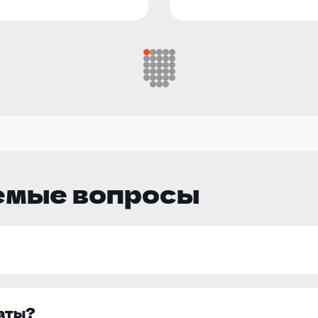
емые вопросы
латы?