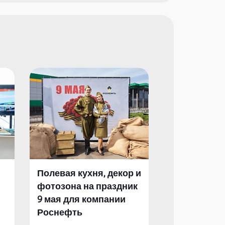
Полевая кухня, декор и
Полевая кух
фотозона на праздник
фотозона и 
9 мая для компании
День Побед
Роснефть
компании Р