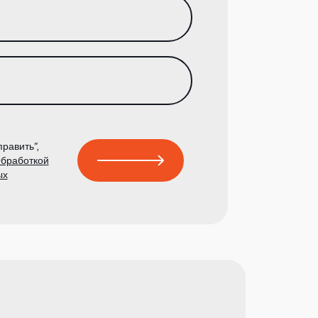
равить”,
бработкой
ых