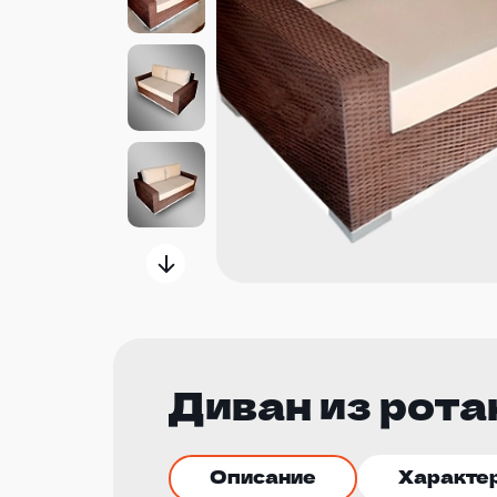
Диван из рота
Описание
Характе