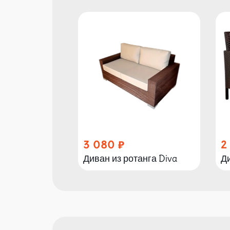
3 080
2
Диван из ротанга Diva
Ди