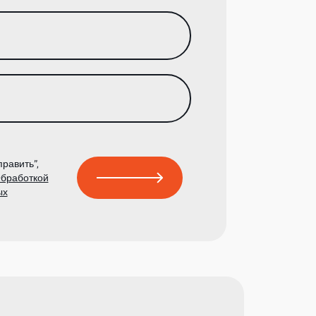
равить”,
бработкой
ых