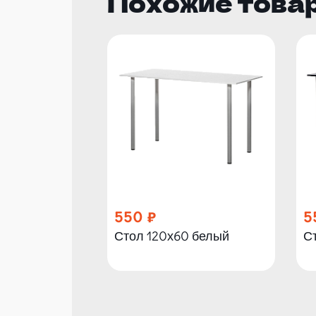
Похожие това
550
5
Стол 120х60 белый
С