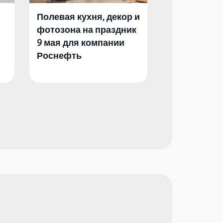
Полевая кухня, декор и
Полевая кух
фотозона на праздник
фотозона и 
9 мая для компании
День Побед
Роснефть
компании Р