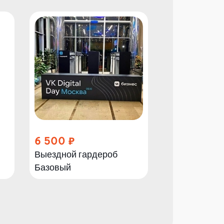
6 500
14 000
Выездной гардероб
Выездной га
Базовый
Оптимальны