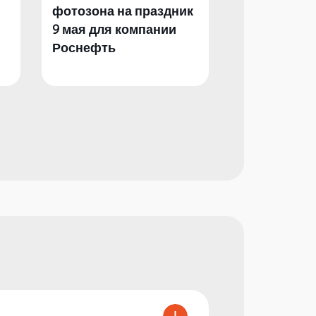
фотозона на праздник
фотозона и 
9 мая для компании
День Побед
Роснефть
компании Р