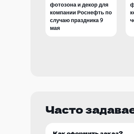
фотозона и декор для
ф
компании Роснефть по
к
случаю праздника 9
ч
мая
Часто задава
Как оформить заказ?