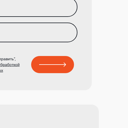
равить”,
бработкой
ых