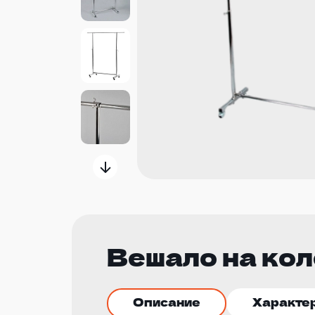
Вешало на кол
Описание
Характе