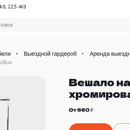
ФЗ, 223-ФЗ
поиск
бели
Выездной гардероб
Аренда выездн
ollux
Вешало на
хромирова
От 660 ₽