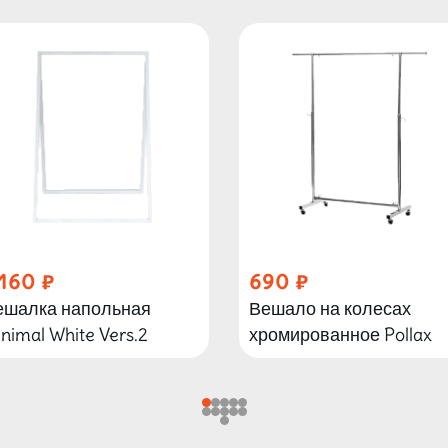
 160
690
ешалка напольная
Вешало на колесах
nimal White Vers.2
хромированное Pollax