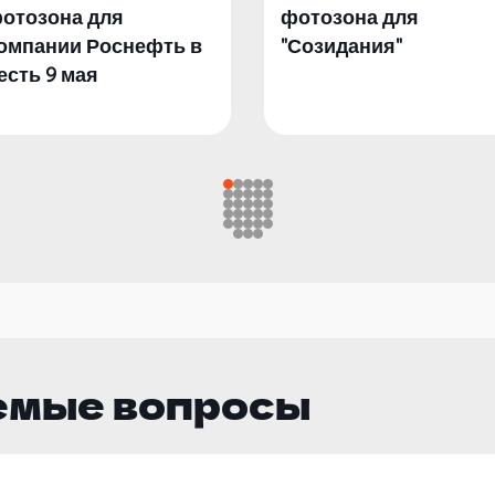
отозона для
фотозона для
омпании Роснефть в
"Созидания"
есть 9 мая
емые вопросы