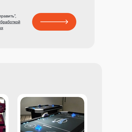
равить”,
бработкой
ых