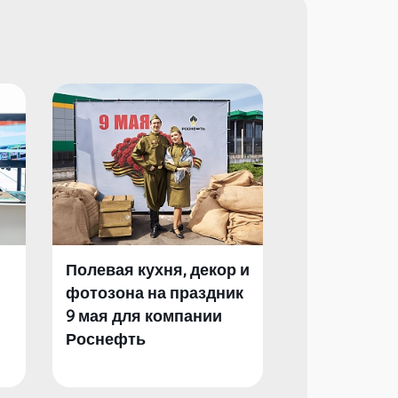
Полевая кухня, декор и
Полевая кух
фотозона на праздник
фотозона и 
9 мая для компании
День Побед
Роснефть
компании Р