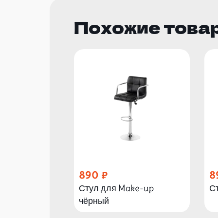
Похожие това
890
8
Стул для Make-up
С
чёрный