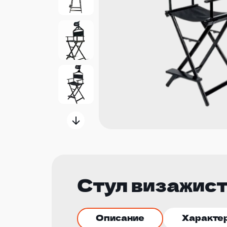
Стул визажист
Описание
Характе