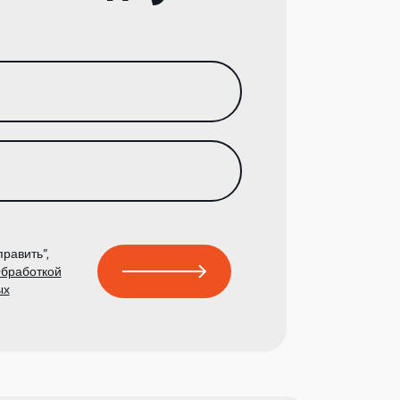
равить”,
бработкой
ых