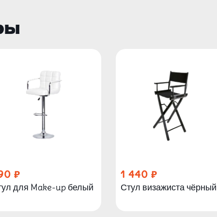
ры
90
1 440
тул для Make-up белый
Стул визажиста чёрный