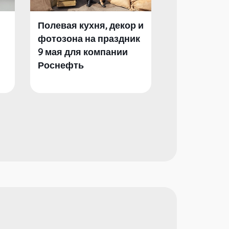
Полевая кухня, декор и
Полевая кух
фотозона на праздник
фотозона и 
9 мая для компании
День Побед
Роснефть
компании Р