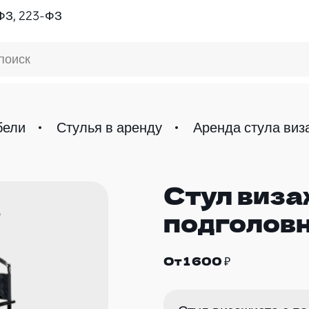
ФЗ, 223-ФЗ
поиск
бели
Стулья в аренду
Аренда стула виз
Стул виза
подголов
От 1 600 ₽