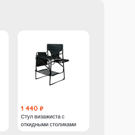
1 440
1 640
Стул визажиста с
Стул визажи
откидными столиками
белый