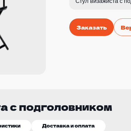
Стул визажиста с п
Заказать
Ве
а с подголовником
ристики
Доставка и оплата