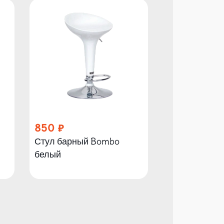
850
190
Стул барный Bombo
Стул Adde б
белый