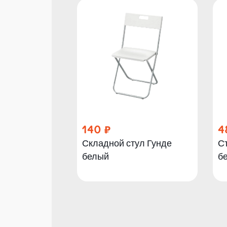
140
4
Складной стул Гунде
С
белый
б