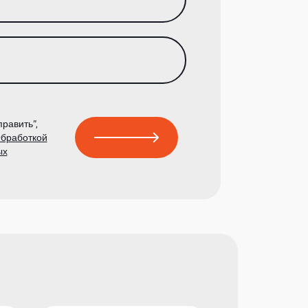
равить”,
бработкой
ых