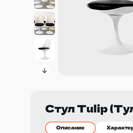
Стул Tulip (Т
Описание
Характе