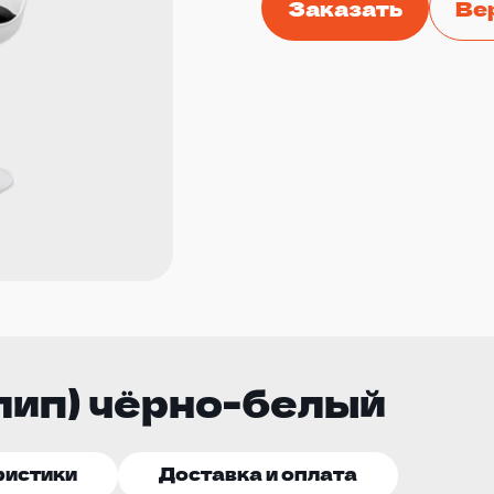
Заказать
Ве
улип) чёрно-белый
ристики
Доставка и оплата