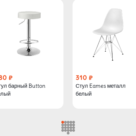
80
310
тул барный Button
Стул Eames металл
елый
белый