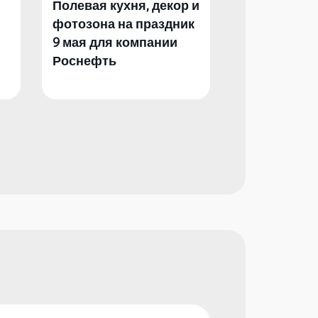
Полевая кухня, декор и
Полевая кух
фотозона на праздник
фотозона и 
9 мая для компании
День Побед
Роснефть
компании Р