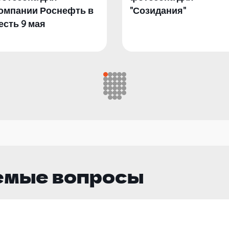
омпании Роснефть в
"Созидания"
есть 9 мая
емые вопросы