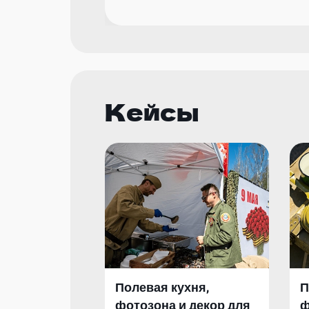
Кейсы
Полевая кухня,
П
фотозона и декор для
ф