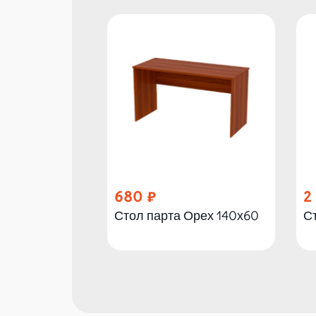
680
2
Стол парта Орех 140х60
С