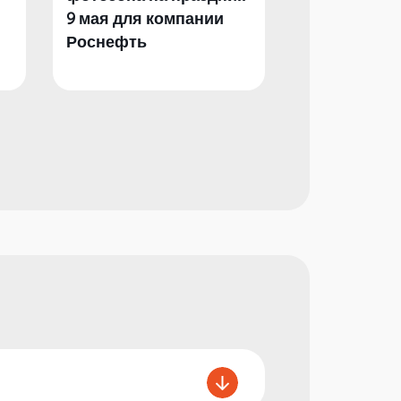
9 мая для компании
День Побед
Роснефть
компании Р