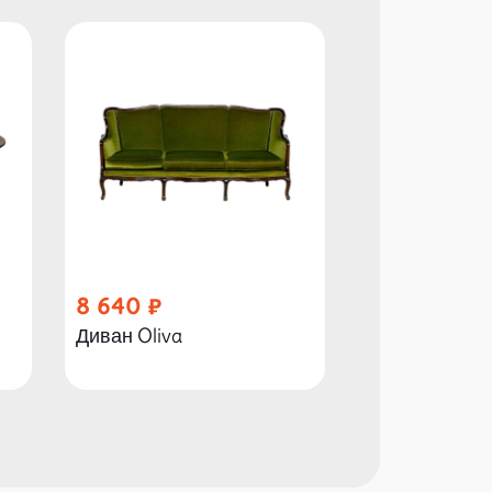
8 640
1 390
Диван Oliva
Кресло Marer