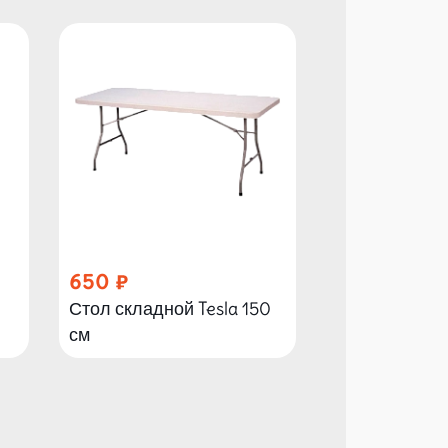
650
1 000
Стол складной Tesla 150
Стол складно
см
см