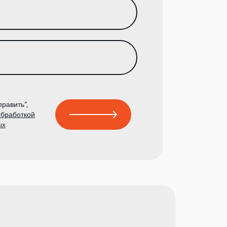
равить”,
бработкой
ых