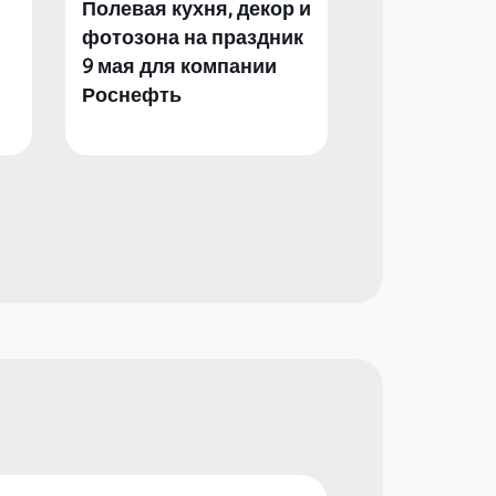
Полевая кухня, декор и
Полевая кух
фотозона на праздник
фотозона и 
9 мая для компании
День Побед
Роснефть
компании Р