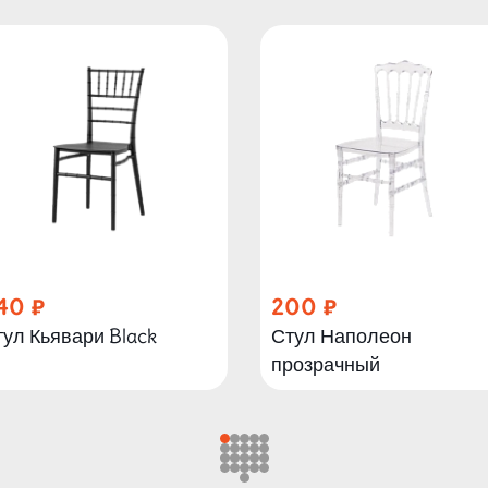
40
200
ул Кьявари Black
Стул Наполеон
прозрачный