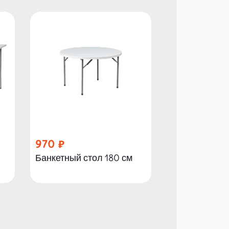
970
1 500
Банкетный стол 180 см
Банкетный ст