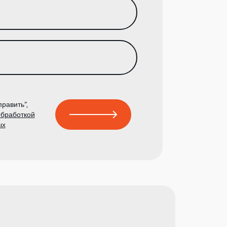
равить”,
бработкой
ых