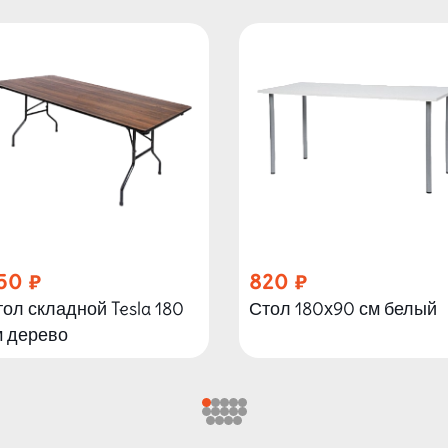
50
820
ол складной Tesla 180
Стол 180х90 см белый
м дерево