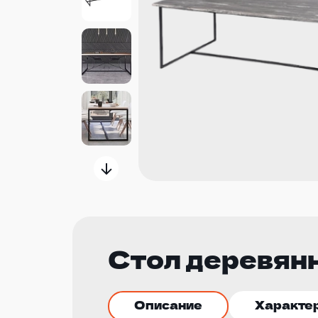
Стол деревян
Описание
Характе