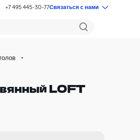
+7 495 445-30-77
Связаться с нами
толов
евянный LOFT