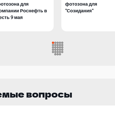
отозона для
фотозона для
омпании Роснефть в
"Созидания"
есть 9 мая
емые вопросы