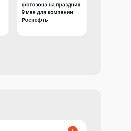
фотозона на праздник
фотозона и 
9 мая для компании
День Побед
Роснефть
компании Р