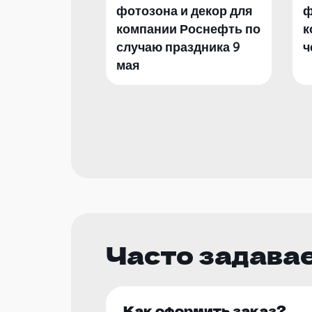
фотозона и декор для
ф
компании Роснефть по
к
случаю праздника 9
ч
мая
Часто задава
Как оформить заказ?