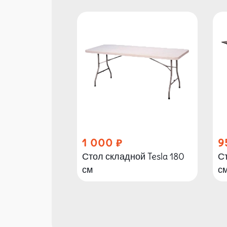
1 000
9
Стол складной Tesla 180
Ст
см
с