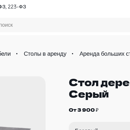
ФЗ, 223-ФЗ
поиск
бели
Столы в аренду
Аренда больших с
Стол дер
Серый
От 3 900 ₽