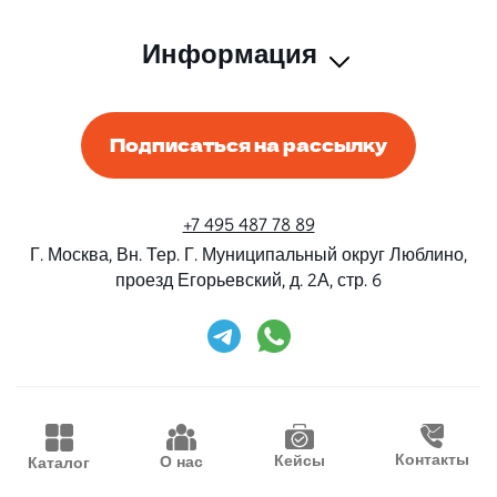
Информация
Подписаться на рассылку
+7 495 487 78 89
Г. Москва, Вн. Тер. Г. Муниципальный округ Люблино,
проезд Егорьевский, д. 2А, стр. 6
Rent-Beri ©2026 Все права защищены
Дизайн и разработка
Конструктивные решения
Контакты
Кейсы
О нас
Каталог
Продвижение
Waima