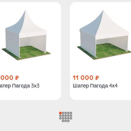
 000
11 000
атер Пагода 3х3
Шатер Пагода 4х4