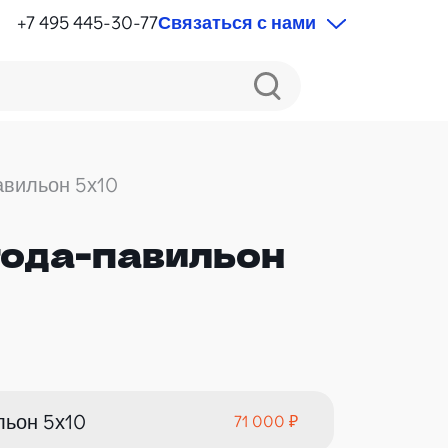
+7 495 445-30-77
Связаться с нами
авильон 5х10
года-павильон
ДЛЯ СВАДЬБЫ
льон 5х10
71 000 ₽