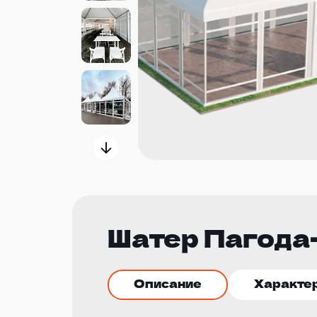
Шатер Пагода
Описание
Характе