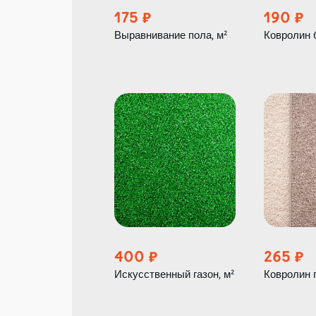
175
190
Выравнивание пола, м²
Ковролин 
400
265
Искусственный газон, м²
Ковролин 