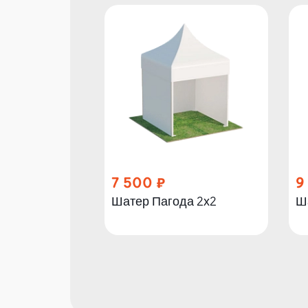
7 500
9
Шатер Пагода 2х2
Ш