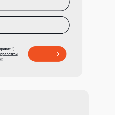
равить”,
бработкой
ых