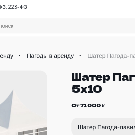
ФЗ, 223-ФЗ
поиск
ренду
Пагоды в аренду
Шатер Пагода-п
Шатер Па
ДЛЯ СВАДЬБЫ
5х10
От 71 000 ₽
Шатер Пагода-пави