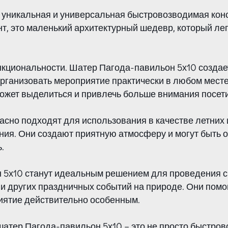
 уникальная и универсальная быстровозводимая кон
нт, это маленький архитектурный шедевр, который ле
нкциональности. Шатер Пагода-павильон 5х10 создает
рганизовать мероприятие практически в любом месте.
может выделиться и привлечь больше внимания посет
расно подходят для использования в качестве летних
ания. Они создают приятную атмосферу и могут быть 
.
 5х10 станут идеальным решением для проведения св
 и других праздничных событий на природе. Они пом
иятие действительно особенным.
 шатер Пагода-павильон 5х10 – это не просто быстров