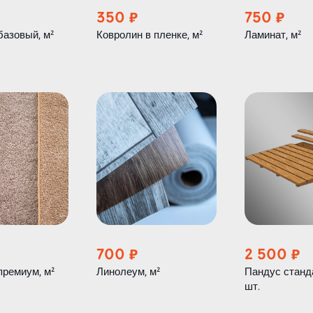
350
750
базовый, м²
Ковролин в пленке, м²
Ламинат, м²
700
2 500
премиум, м²
Линолеум, м²
Пандус станд
шт.