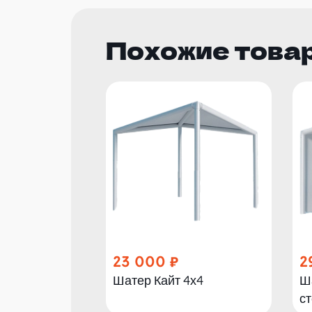
Похожие това
23 000
2
Шатер Кайт 4х4
Ша
с