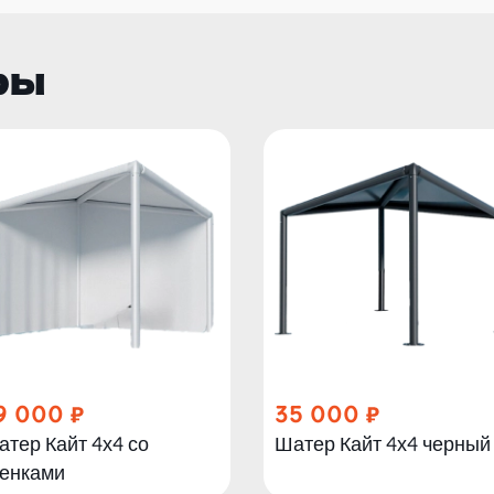
ры
9 000
35 000
тер Кайт 4х4 со
Шатер Кайт 4х4 черный
тенками