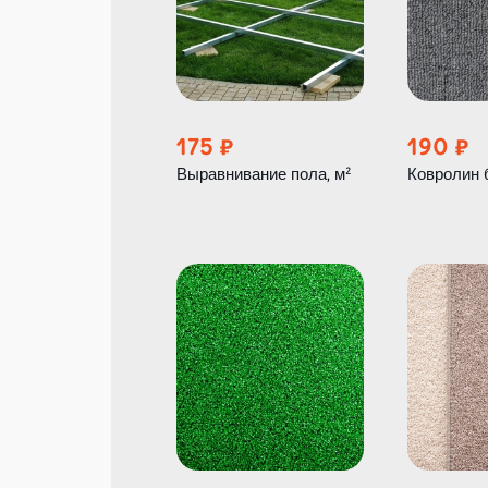
175
190
Выравнивание пола, м²
Ковролин 