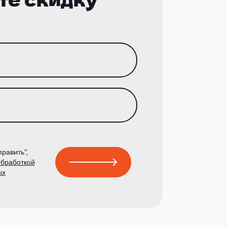
равить”,
бработкой
ых