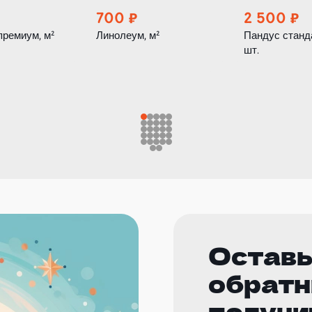
700
2 500
премиум, м²
Линолеум, м²
Пандус станд
шт.
Оставь
обратн
получи