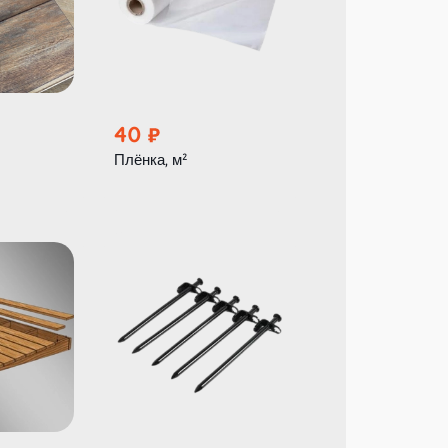
40
4 000
Плёнка, м²
Ступеньки из бру
ковролином