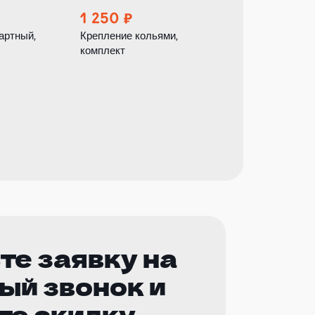
1 250
1 500
артный,
Крепление кольями,
Утяжелительные 
комплект
280 кг.
те заявку на
ый звонок и
те скидку