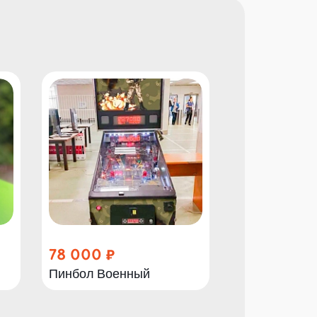
78 000
78 000
Пинбол Военный
Пинбол Мас