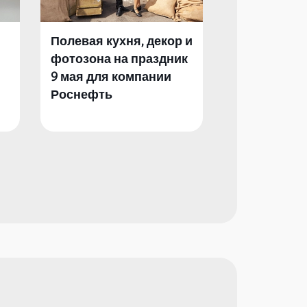
Полевая кухня, декор и
Полевая кух
фотозона на праздник
фотозона и 
9 мая для компании
День Побед
Роснефть
компании Р