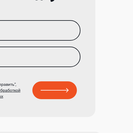
равить”,
бработкой
ых