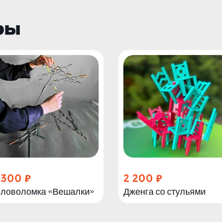
ры
 300
2 200
оловоломка «Вешалки»
Дженга со стульями