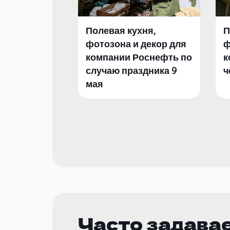
Полевая кухня,
П
фотозона и декор для
ф
компании Роснефть по
к
случаю праздника 9
ч
мая
Часто задава