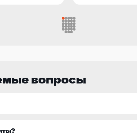
емые вопросы
латы?