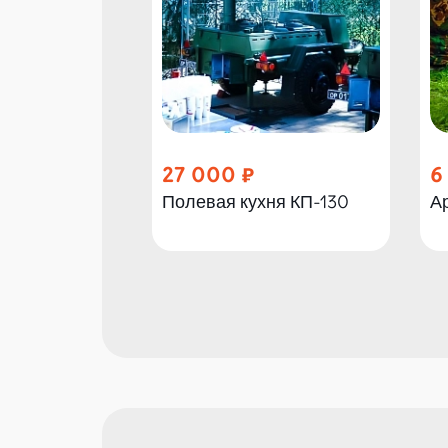
27 000
6
Полевая кухня КП-130
А