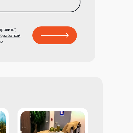
равить”,
бработкой
ых