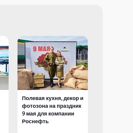
Полевая кухня, декор и
Полевая кух
фотозона на праздник
фотозона и 
9 мая для компании
День Побед
Роснефть
компании Р