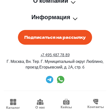
О компании
Информация
Подписаться на рассылку
+7 495 487 78 89
Г. Москва, Вн. Тер. Г. Муниципальный округ Люблино,
проезд Егорьевский, д. 2А, стр. 6
Rent-Beri ©2026 Все права защищены
Дизайн и разработка
Конструктивные решения
Контакты
Кейсы
О нас
Каталог
Продвижение
Waima