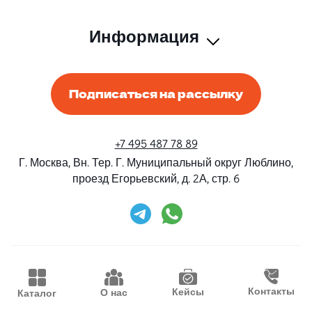
Информация
Подписаться на рассылку
+7 495 487 78 89
Г. Москва, Вн. Тер. Г. Муниципальный округ Люблино,
проезд Егорьевский, д. 2А, стр. 6
Rent-Beri ©2026 Все права защищены
Дизайн и разработка
Конструктивные решения
Контакты
Кейсы
О нас
Каталог
Продвижение
Waima