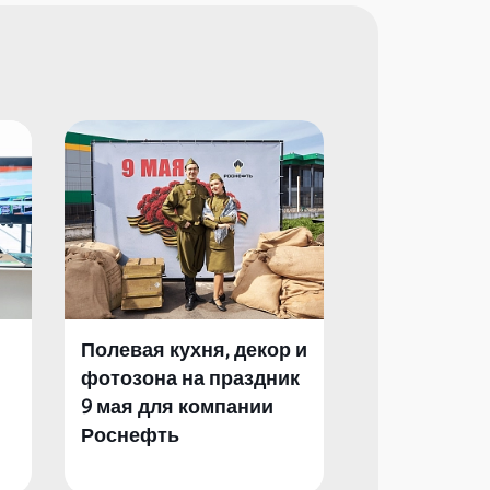
Полевая кухня, декор и
Полевая кух
фотозона на праздник
фотозона и 
9 мая для компании
День Побед
Роснефть
компании Р