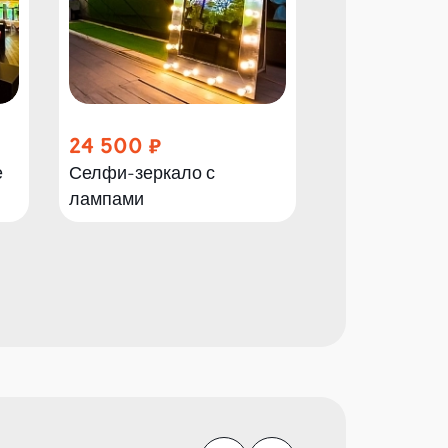
24 500
21 000
е
Селфи-зеркало с
Лазерный ти
лампами