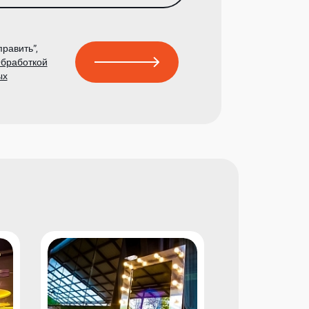
равить”,
бработкой
ых