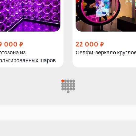
9 000
22 000
отозона из
Селфи-зеркало кругло
ольгированных шаров