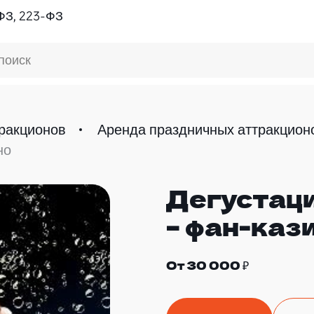
ФЗ, 223-ФЗ
поиск
ракционов
Аренда праздничных аттракцион
но
Дегустац
ДЛЯ ВЗРОСЛЫХ
– фан-каз
От 30 000 ₽