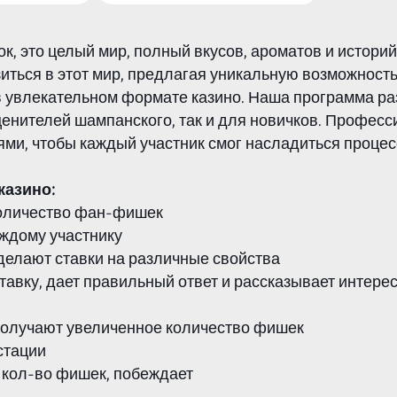
к, это целый мир, полный вкусов, ароматов и истори
иться в этот мир, предлагая уникальную возможность
 увлекательном формате казино. Наша программа раз
ценителей шампанского, так и для новичков. Професс
ми, чтобы каждый участник смог насладиться процесс
казино:
количество фан-фишек
аждому участнику
 делают ставки на различные свойства
авку, дает правильный ответ и рассказывает интере
 получают увеличенное количество фишек
стации
 кол-во фишек, побеждает