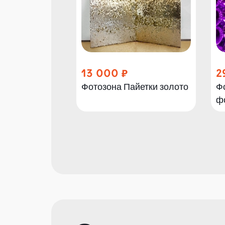
13 000
2
Фотозона Пайетки золото
Ф
ф